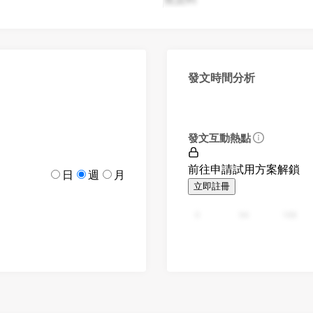
發文時間分析
發文互動熱點
前往申請試用方案解鎖
日
週
月
立即註冊
0
94
188