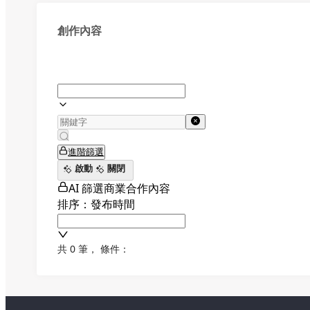
創作內容
進階篩選
啟動
關閉
AI 篩選商業合作內容
排序：發布時間
共 0 筆
，
條件：