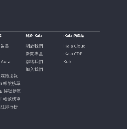
源
關於 iKala
iKala 的產品
報告書
關於我們
iKala Cloud
格
新聞專區
iKala CDP
 Aura
聯絡我們
Kolr
加入我們
新媒體週報
IG 帳號榜單
FB 帳號榜單
YT 帳號榜單
網紅排行榜