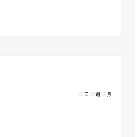
日
週
月