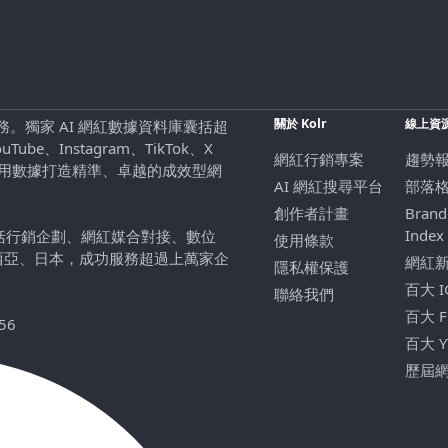
關於 Kolr
線上資
行銷服務。獨家 AI 網紅數據資料庫囊括超
be、Instagram、TikTok、X
網紅行銷專案
趨勢
，用數據打造精準、卓越的成效型網
AI 網紅搜尋平台
部落
創作者計畫
Brand
Index
包括行銷企劃、網紅媒合對接、數位
使用條款
西亞、日本，成功服務超過上萬家企
網紅
隱私權保護
百大 
聯絡我們
百大 
56
百大 
歷屆