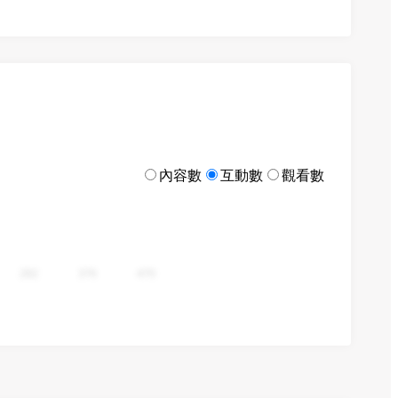
內容數
互動數
觀看數
282
376
470