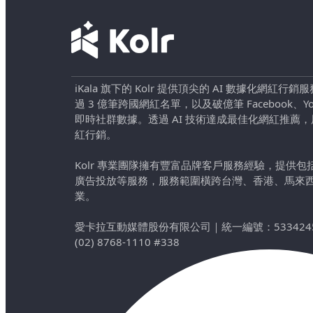
iKala 旗下的 Kolr 提供頂尖的 AI 數據化網紅
過 3 億筆跨國網紅名單，以及破億筆 Facebook、YouTu
即時社群數據。透過 AI 技術達成最佳化網紅推薦
紅行銷。
Kolr 專業團隊擁有豐富品牌客戶服務經驗，提供
廣告投放等服務，服務範圍橫跨台灣、香港、馬來
業。
愛卡拉互動媒體股份有限公司
｜
統一編號：533424
(02) 8768-1110 #338