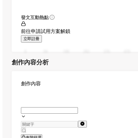
發文互動熱點
前往申請試用方案解鎖
立即註冊
0
94
188
282
376
470
創作內容分析
創作內容
進階篩選