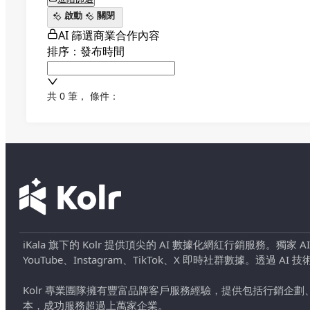
啟動
關閉
AI 篩選商業合作內容
排序：發布時間
共 0 筆
，
條件：
iKala 旗下的 Kolr 提供頂尖的 AI 數據化網紅行銷服務。獨家
YouTube、Instagram、TikTok、X 即時社群數據。
Kolr 專業團隊擁有豐富品牌客戶服務經驗，提供包括行銷
本，成功服務超過上萬家企業。