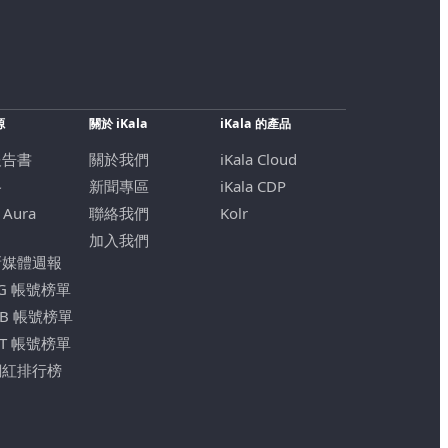
源
關於 iKala
iKala 的產品
報告書
關於我們
iKala Cloud
格
新聞專區
iKala CDP
 Aura
聯絡我們
Kolr
加入我們
新媒體週報
IG 帳號榜單
FB 帳號榜單
YT 帳號榜單
網紅排行榜