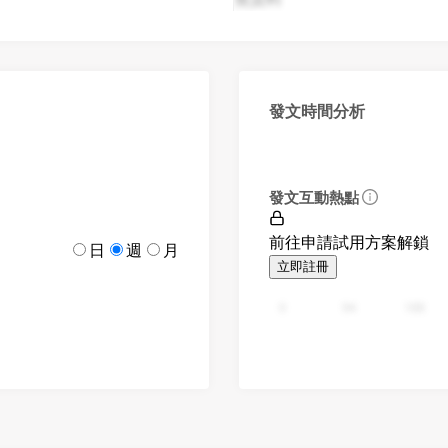
發文時間分析
發文互動熱點
前往申請試用方案解鎖
日
週
月
立即註冊
0
94
188