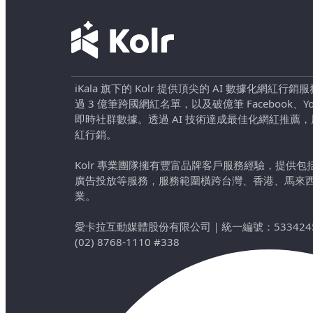
iKala 旗下的 Kolr 提供頂尖的 AI 數據化網紅
過 3 億筆跨國網紅名單，以及破億筆 Facebook、YouTu
即時社群數據。透過 AI 技術達成最佳化網紅推薦
紅行銷。
Kolr 專業團隊擁有豐富品牌客戶服務經驗，提供
廣告投放等服務，服務範圍橫跨台灣、香港、馬來
業。
愛卡拉互動媒體股份有限公司
｜
統一編號：533424
(02) 8768-1110 #338