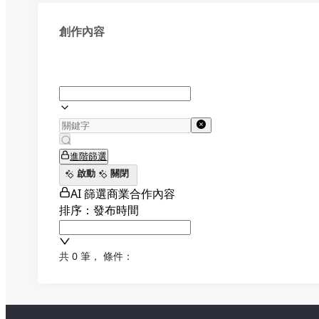
創作內容
進階篩選
啟動
關閉
AI 篩選商業合作內容
排序：發布時間
共 0 筆
，
條件：