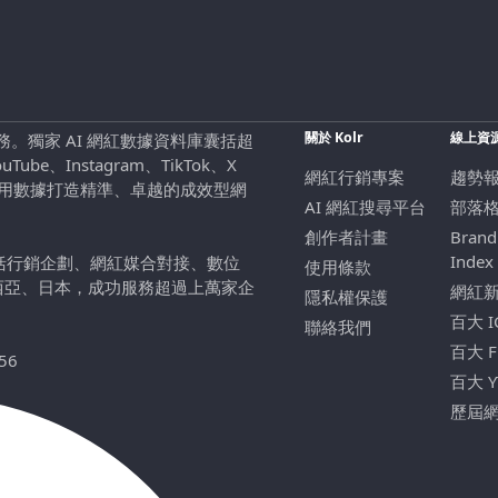
關於 Kolr
線上資
行銷服務。獨家 AI 網紅數據資料庫囊括超
be、Instagram、TikTok、X
網紅行銷專案
趨勢
，用數據打造精準、卓越的成效型網
AI 網紅搜尋平台
部落
創作者計畫
Brand
Index
包括行銷企劃、網紅媒合對接、數位
使用條款
西亞、日本，成功服務超過上萬家企
網紅
隱私權保護
百大 
聯絡我們
百大 
56
百大 
歷屆