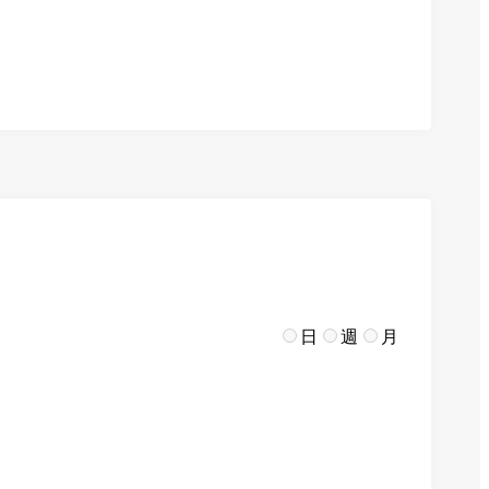
日
週
月