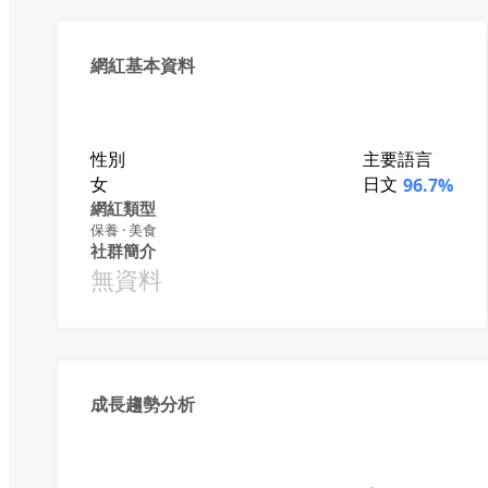
網紅基本資料
性別
主要語言
女
日文
96.7%
網紅類型
保養 · 美食
社群簡介
無資料
成長趨勢分析