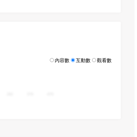
內容數
互動數
觀看數
282
376
470