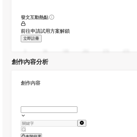
發文互動熱點
前往申請試用方案解鎖
立即註冊
0
94
188
282
376
470
創作內容分析
創作內容
進階篩選