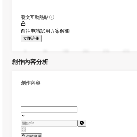
發文互動熱點
前往申請試用方案解鎖
立即註冊
0
94
188
282
376
470
創作內容分析
創作內容
進階篩選