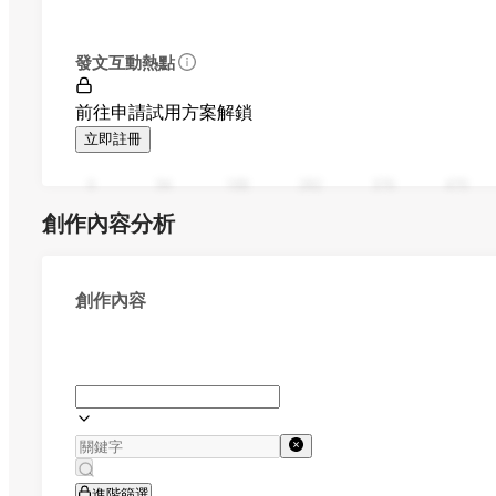
發文互動熱點
前往申請試用方案解鎖
立即註冊
0
94
188
282
376
470
創作內容分析
創作內容
進階篩選