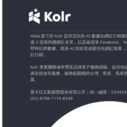
iKala 旗下的 Kolr 提供頂尖的 AI 數據化網紅
過 3 億筆跨國網紅名單，以及破億筆 Facebook、YouTu
即時社群數據。透過 AI 技術達成最佳化網紅推薦
紅行銷。
Kolr 專業團隊擁有豐富品牌客戶服務經驗，提供
廣告投放等服務，服務範圍橫跨台灣、香港、馬來
業。
愛卡拉互動媒體股份有限公司
｜
統一編號：533424
(02) 8768-1110 #338