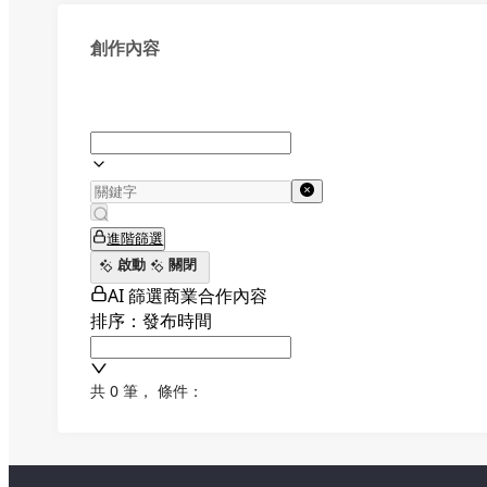
創作內容
進階篩選
啟動
關閉
AI 篩選商業合作內容
排序：發布時間
共 0 筆
，
條件：