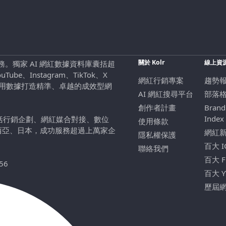
關於 Kolr
線上資
行銷服務。獨家 AI 網紅數據資料庫囊括超
be、Instagram、TikTok、X
網紅行銷專案
趨勢
，用數據打造精準、卓越的成效型網
AI 網紅搜尋平台
部落
創作者計畫
Brand
Index
包括行銷企劃、網紅媒合對接、數位
使用條款
西亞、日本，成功服務超過上萬家企
網紅
隱私權保護
百大 
聯絡我們
百大 
56
百大 
歷屆