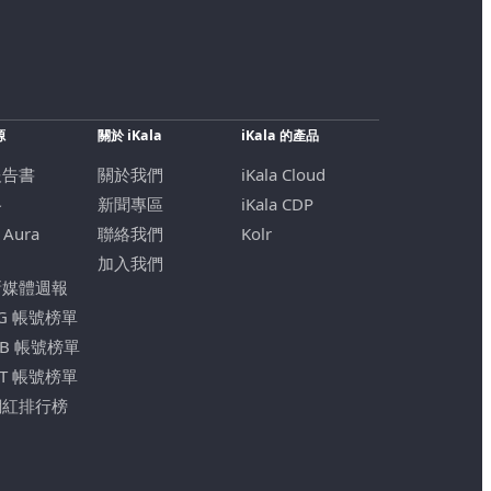
源
關於 iKala
iKala 的產品
報告書
關於我們
iKala Cloud
格
新聞專區
iKala CDP
 Aura
聯絡我們
Kolr
加入我們
新媒體週報
IG 帳號榜單
FB 帳號榜單
YT 帳號榜單
網紅排行榜