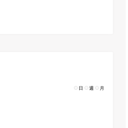
日
週
月