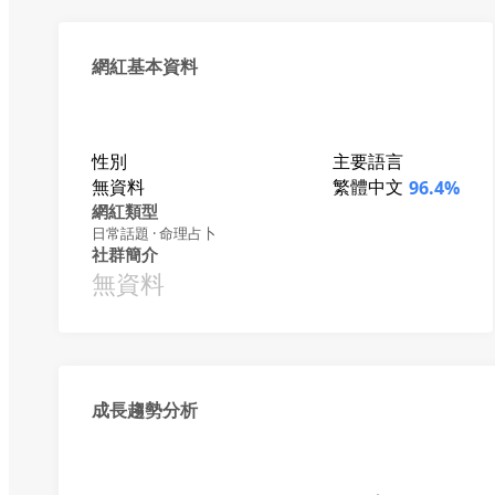
網紅基本資料
性別
主要語言
無資料
繁體中文
96.4%
網紅類型
日常話題 · 命理占卜
社群簡介
無資料
成長趨勢分析