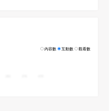
內容數
互動數
觀看數
282
376
470