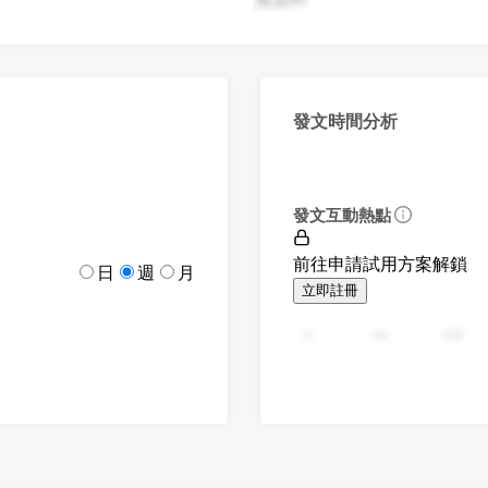
發文時間分析
發文互動熱點
前往申請試用方案解鎖
日
週
月
立即註冊
0
94
188