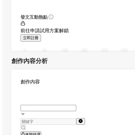
發文互動熱點
前往申請試用方案解鎖
立即註冊
0
94
188
282
376
470
創作內容分析
創作內容
進階篩選