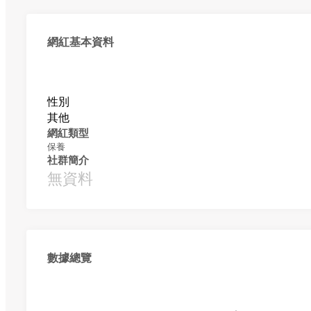
網紅基本資料
性別
其他
網紅類型
保養
社群簡介
無資料
數據總覽