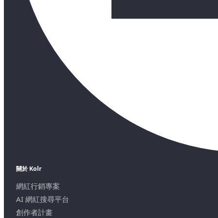
關於 Kolr
網紅行銷專案
AI 網紅搜尋平台
創作者計畫