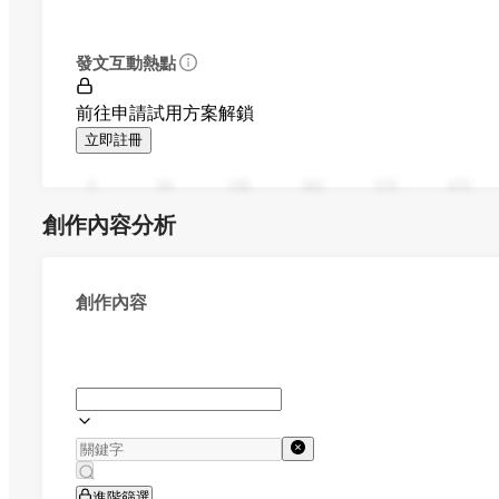
發文互動熱點
前往申請試用方案解鎖
立即註冊
0
94
188
282
376
470
創作內容分析
創作內容
進階篩選