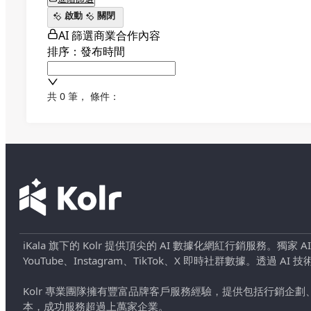
啟動
關閉
AI 篩選商業合作內容
排序：發布時間
共 0 筆
，
條件：
iKala 旗下的 Kolr 提供頂尖的 AI 數據化網紅行銷服務。獨家
YouTube、Instagram、TikTok、X 即時社群數據。
Kolr 專業團隊擁有豐富品牌客戶服務經驗，提供包括行銷
本，成功服務超過上萬家企業。