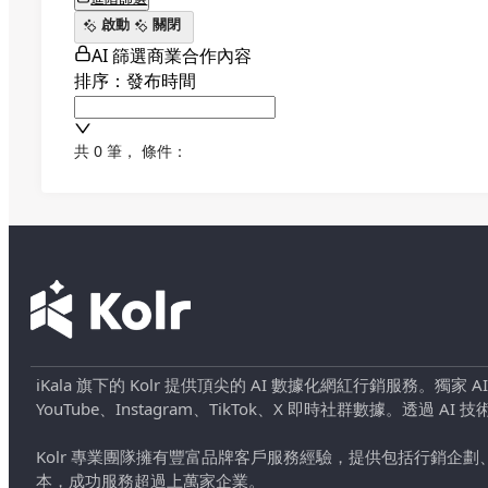
啟動
關閉
AI 篩選商業合作內容
排序：發布時間
共 0 筆
，
條件：
iKala 旗下的 Kolr 提供頂尖的 AI 數據化網紅行銷服務。獨家
YouTube、Instagram、TikTok、X 即時社群數據。
Kolr 專業團隊擁有豐富品牌客戶服務經驗，提供包括行銷
本，成功服務超過上萬家企業。