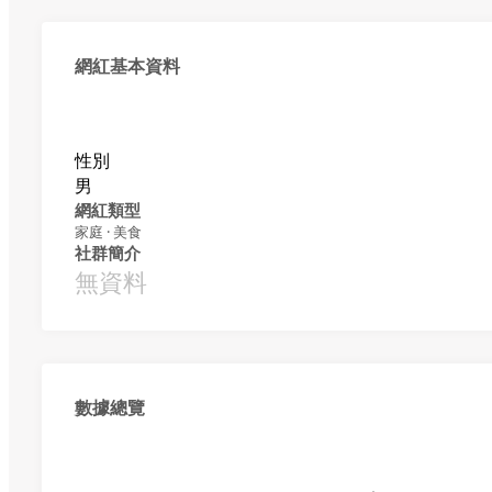
網紅基本資料
性別
男
網紅類型
家庭 · 美食
社群簡介
無資料
數據總覽