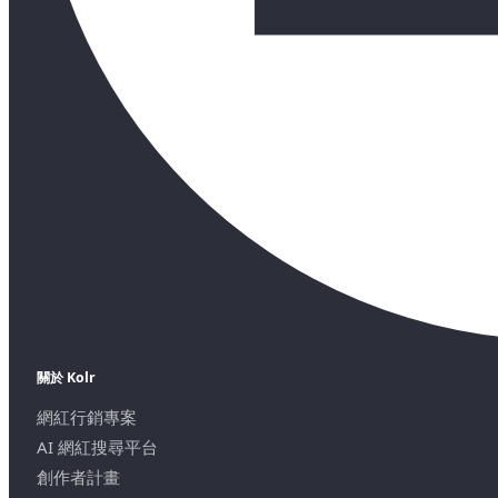
關於 Kolr
網紅行銷專案
AI 網紅搜尋平台
創作者計畫