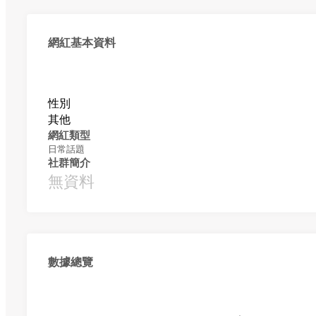
網紅基本資料
性別
其他
網紅類型
日常話題
社群簡介
無資料
數據總覽