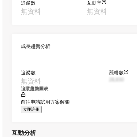
追蹤數
互動率
無資料
無資料
成長趨勢分析
追蹤數
漲粉數
無資料
28,830
追蹤趨勢圖表
前往申請試用方案解鎖
立即註冊
互動分析