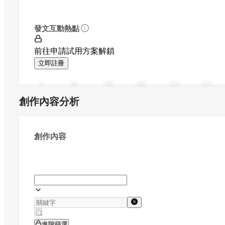
發文互動熱點
前往申請試用方案解鎖
立即註冊
0
94
188
282
376
470
創作內容分析
創作內容
進階篩選