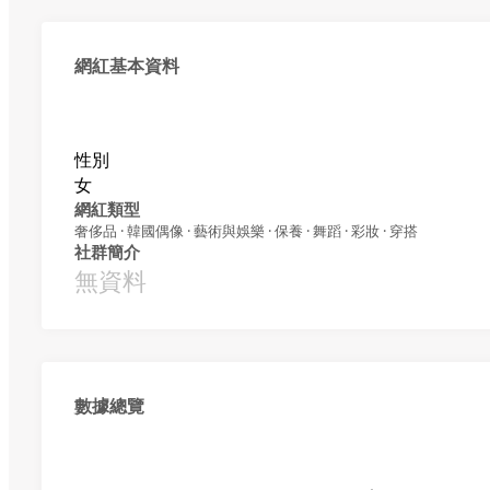
網紅基本資料
性別
女
網紅類型
奢侈品 · 韓國偶像 · 藝術與娛樂 · 保養 · 舞蹈 · 彩妝 · 穿搭
社群簡介
無資料
數據總覽