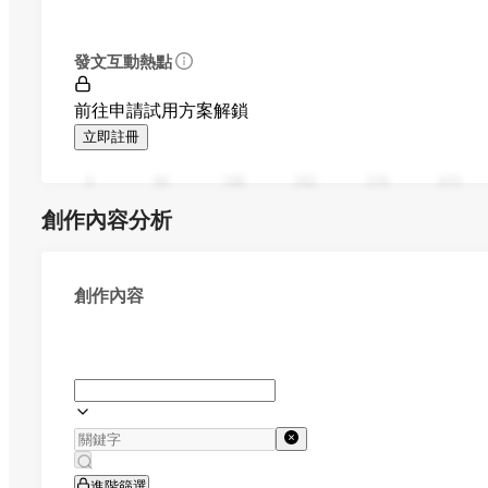
發文互動熱點
前往申請試用方案解鎖
立即註冊
0
94
188
282
376
470
創作內容分析
創作內容
進階篩選