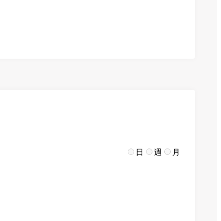
日
週
月