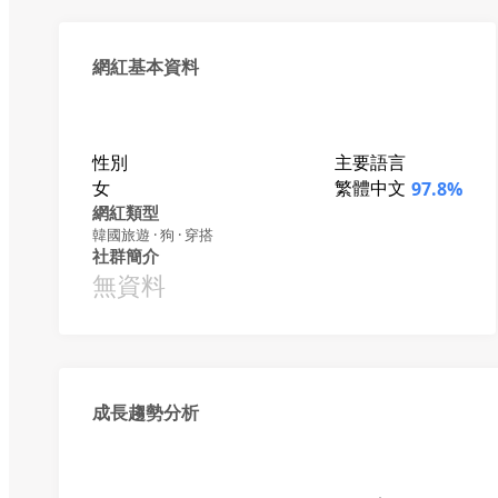
網紅基本資料
性別
主要語言
女
繁體中文
97.8%
網紅類型
韓國旅遊 · 狗 · 穿搭
社群簡介
無資料
成長趨勢分析