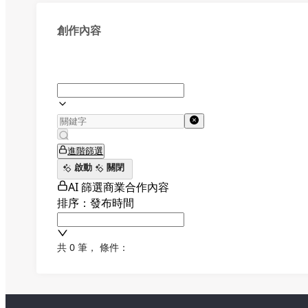
創作內容
進階篩選
啟動
關閉
AI 篩選商業合作內容
排序：發布時間
共 0 筆
，
條件：