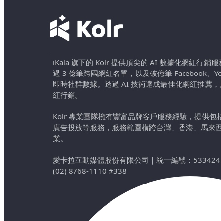
iKala 旗下的 Kolr 提供頂尖的 AI 數據化網紅
過 3 億筆跨國網紅名單，以及破億筆 Facebook、YouTu
即時社群數據。透過 AI 技術達成最佳化網紅推薦
紅行銷。
Kolr 專業團隊擁有豐富品牌客戶服務經驗，提供
廣告投放等服務，服務範圍橫跨台灣、香港、馬來
業。
愛卡拉互動媒體股份有限公司
｜
統一編號：533424
(02) 8768-1110 #338