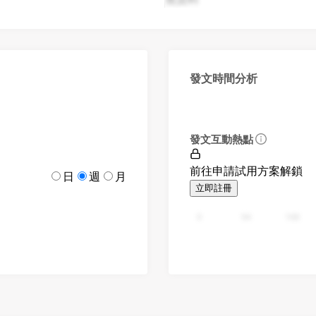
發文時間分析
發文互動熱點
前往申請試用方案解鎖
日
週
月
立即註冊
0
94
188