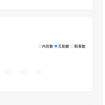
內容數
互動數
觀看數
282
376
470