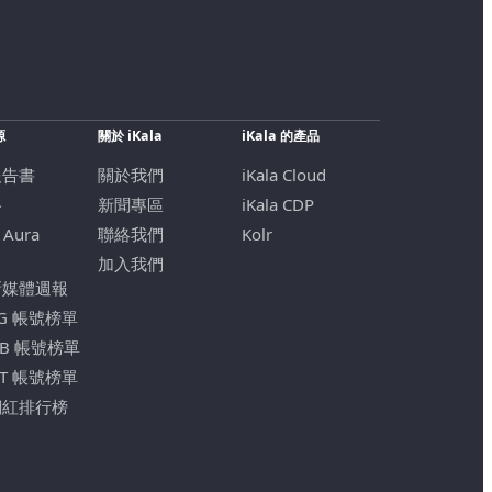
源
關於 iKala
iKala 的產品
報告書
關於我們
iKala Cloud
格
新聞專區
iKala CDP
 Aura
聯絡我們
Kolr
加入我們
新媒體週報
IG 帳號榜單
FB 帳號榜單
YT 帳號榜單
網紅排行榜