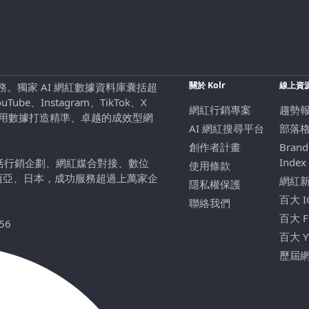
關於 Kolr
線上資
行銷服務。獨家 AI 網紅數據資料庫囊括超
be、Instagram、TikTok、X
網紅行銷專案
趨勢
，用數據打造精準、卓越的成效型網
AI 網紅搜尋平台
部落
創作者計畫
Brand
Index
包括行銷企劃、網紅媒合對接、數位
使用條款
西亞、日本，成功服務超過上萬家企
網紅
隱私權保護
百大 
聯絡我們
百大 
56
百大 
歷屆