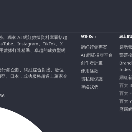
關於 Kolr
線上資
行銷服務。獨家 AI 網紅數據資料庫囊括超
be、Instagram、TikTok、X
網紅行銷專案
趨勢
，用數據打造精準、卓越的成效型網
AI 網紅搜尋平台
部落
創作者計畫
Brand
Index
包括行銷企劃、網紅媒合對接、數位
使用條款
西亞、日本，成功服務超過上萬家企
網紅
隱私權保護
百大 
聯絡我們
百大 
56
百大 
歷屆