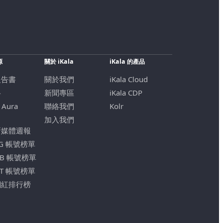
源
關於 iKala
iKala 的產品
報告書
關於我們
iKala Cloud
格
新聞專區
iKala CDP
 Aura
聯絡我們
Kolr
加入我們
新媒體週報
IG 帳號榜單
FB 帳號榜單
YT 帳號榜單
網紅排行榜