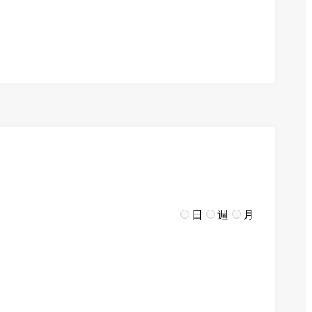
日
週
月