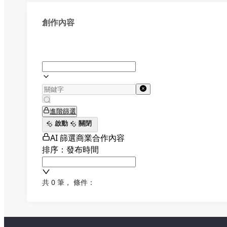
創作內容
進階篩選
啟動
關閉
AI 篩選商業合作內容
排序：發布時間
共 0 筆
，
條件：