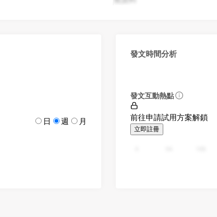
發文時間分析
發文互動熱點
前往申請試用方案解鎖
日
週
月
立即註冊
0
94
188