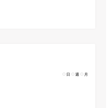
日
週
月