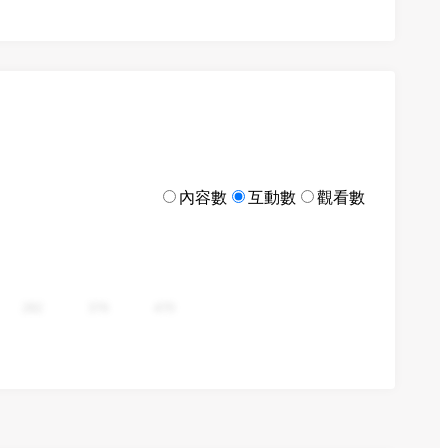
內容數
互動數
觀看數
282
376
470