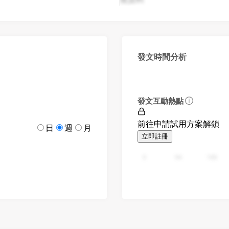
發文時間分析
發文互動熱點
前往申請試用方案解鎖
日
週
月
立即註冊
0
94
188