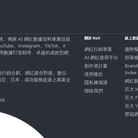
關於 Kolr
線上資
行銷服務。獨家 AI 網紅數據資料庫囊括超
be、Instagram、TikTok、X
網紅行銷專案
趨勢
，用數據打造精準、卓越的成效型網
AI 網紅搜尋平台
部落
創作者計畫
Brand
Index
包括行銷企劃、網紅媒合對接、數位
使用條款
西亞、日本，成功服務超過上萬家企
網紅
隱私權保護
百大 
聯絡我們
百大 
56
百大 
歷屆