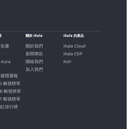
源
關於 iKala
iKala 的產品
報告書
關於我們
iKala Cloud
格
新聞專區
iKala CDP
 Aura
聯絡我們
Kolr
加入我們
新媒體週報
IG 帳號榜單
FB 帳號榜單
YT 帳號榜單
網紅排行榜