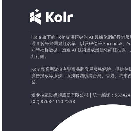
iKala 旗下的 Kolr 提供頂尖的 AI 數據化網紅
過 3 億筆跨國網紅名單，以及破億筆 Facebook、YouTu
即時社群數據。透過 AI 技術達成最佳化網紅推薦
紅行銷。
Kolr 專業團隊擁有豐富品牌客戶服務經驗，提供
廣告投放等服務，服務範圍橫跨台灣、香港、馬來
業。
愛卡拉互動媒體股份有限公司
｜
統一編號：533424
(02) 8768-1110 #338