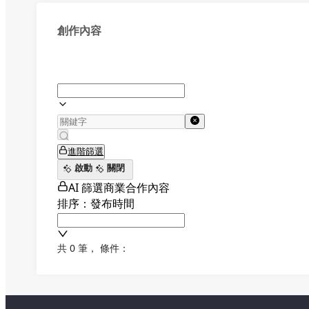
創作內容
進階篩選
啟動
關閉
AI 篩選商業合作內容
排序：發布時間
共 0 筆
，
條件：