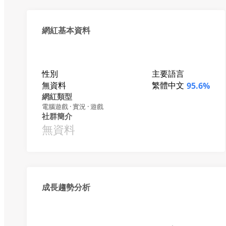
網紅基本資料
性別
主要語言
無資料
繁體中文
95.6%
網紅類型
電腦遊戲 · 實況 · 遊戲
社群簡介
無資料
成長趨勢分析