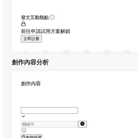
發文互動熱點
前往申請試用方案解鎖
立即註冊
0
94
188
282
376
470
創作內容分析
創作內容
進階篩選