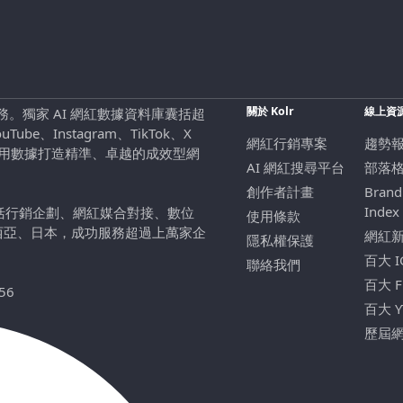
關於 Kolr
線上資
行銷服務。獨家 AI 網紅數據資料庫囊括超
be、Instagram、TikTok、X
網紅行銷專案
趨勢
，用數據打造精準、卓越的成效型網
AI 網紅搜尋平台
部落
創作者計畫
Brand
Index
包括行銷企劃、網紅媒合對接、數位
使用條款
西亞、日本，成功服務超過上萬家企
網紅
隱私權保護
百大 
聯絡我們
百大 
56
百大 
歷屆