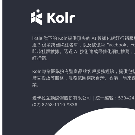
iKala 旗下的 Kolr 提供頂尖的 AI 數據化網紅
過 3 億筆跨國網紅名單，以及破億筆 Facebook、YouTu
即時社群數據。透過 AI 技術達成最佳化網紅推薦
紅行銷。
Kolr 專業團隊擁有豐富品牌客戶服務經驗，提供
廣告投放等服務，服務範圍橫跨台灣、香港、馬來
業。
愛卡拉互動媒體股份有限公司
｜
統一編號：533424
(02) 8768-1110 #338