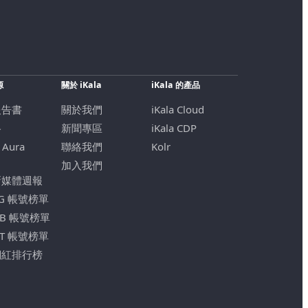
源
關於 iKala
iKala 的產品
報告書
關於我們
iKala Cloud
格
新聞專區
iKala CDP
 Aura
聯絡我們
Kolr
加入我們
新媒體週報
IG 帳號榜單
FB 帳號榜單
YT 帳號榜單
網紅排行榜