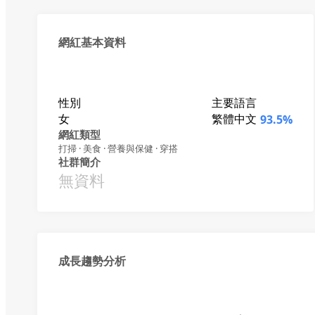
網紅基本資料
性別
主要語言
女
繁體中文
93.5%
網紅類型
打掃 · 美食 · 營養與保健 · 穿搭
社群簡介
無資料
成長趨勢分析