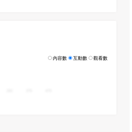
內容數
互動數
觀看數
282
376
470