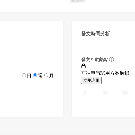
發文時間分析
發文互動熱點
前往申請試用方案解鎖
日
週
月
立即註冊
0
94
188