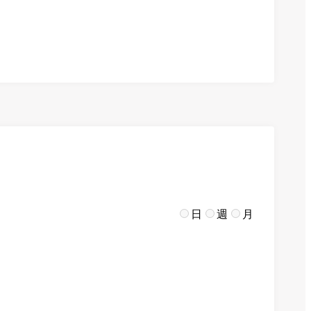
日
週
月