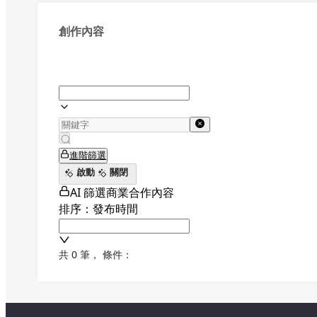
創作內容
進階篩選
啟動
關閉
AI 篩選商業合作內容
排序：發布時間
共 0 筆
，
條件：