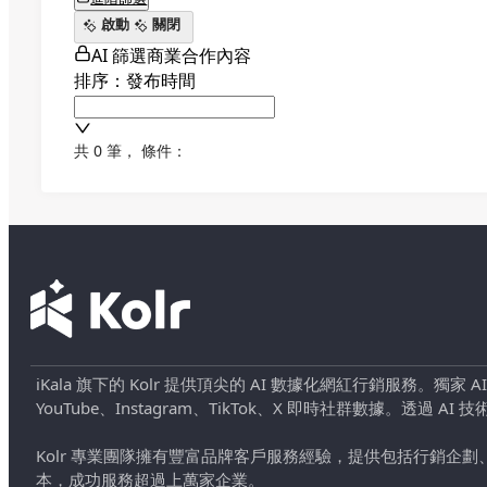
啟動
關閉
AI 篩選商業合作內容
排序：發布時間
共 0 筆
，
條件：
iKala 旗下的 Kolr 提供頂尖的 AI 數據化網紅行銷服務。獨家
YouTube、Instagram、TikTok、X 即時社群數據。
Kolr 專業團隊擁有豐富品牌客戶服務經驗，提供包括行銷
本，成功服務超過上萬家企業。