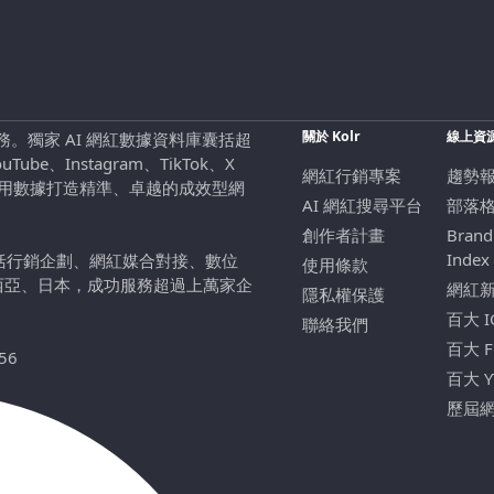
關於 Kolr
線上資
行銷服務。獨家 AI 網紅數據資料庫囊括超
be、Instagram、TikTok、X
網紅行銷專案
趨勢
，用數據打造精準、卓越的成效型網
AI 網紅搜尋平台
部落
創作者計畫
Brand
Index
包括行銷企劃、網紅媒合對接、數位
使用條款
西亞、日本，成功服務超過上萬家企
網紅
隱私權保護
百大 
聯絡我們
百大 
56
百大 
歷屆