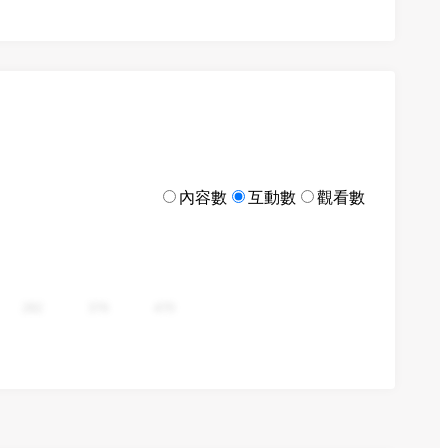
內容數
互動數
觀看數
282
376
470