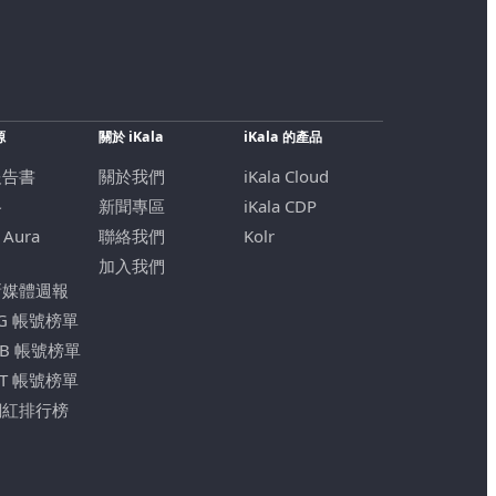
源
關於 iKala
iKala 的產品
報告書
關於我們
iKala Cloud
格
新聞專區
iKala CDP
 Aura
聯絡我們
Kolr
加入我們
新媒體週報
IG 帳號榜單
FB 帳號榜單
YT 帳號榜單
網紅排行榜