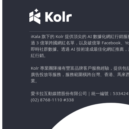
iKala 旗下的 Kolr 提供頂尖的 AI 數據化網紅
過 3 億筆跨國網紅名單，以及破億筆 Facebook、YouTu
即時社群數據。透過 AI 技術達成最佳化網紅推薦
紅行銷。
Kolr 專業團隊擁有豐富品牌客戶服務經驗，提供
廣告投放等服務，服務範圍橫跨台灣、香港、馬來
業。
愛卡拉互動媒體股份有限公司
｜
統一編號：533424
(02) 8768-1110 #338