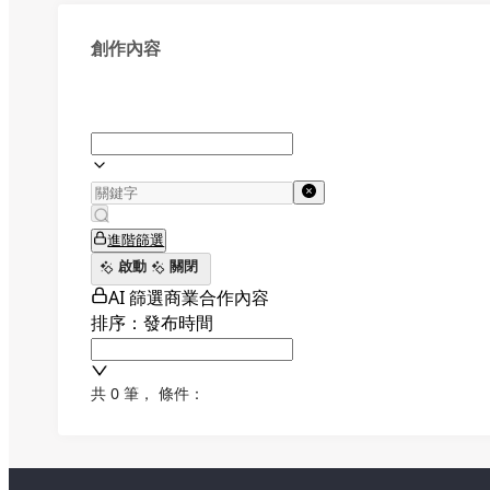
創作內容
進階篩選
啟動
關閉
AI 篩選商業合作內容
排序：發布時間
共 0 筆
，
條件：