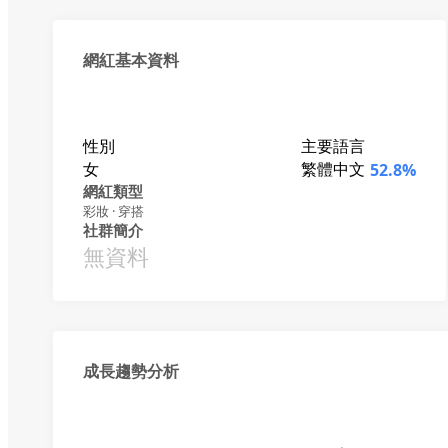
網紅基本資料
性別
主要語言
女
繁體中文
52.8%
網紅類型
彩妝 · 穿搭
社群簡介
無資料
成長趨勢分析