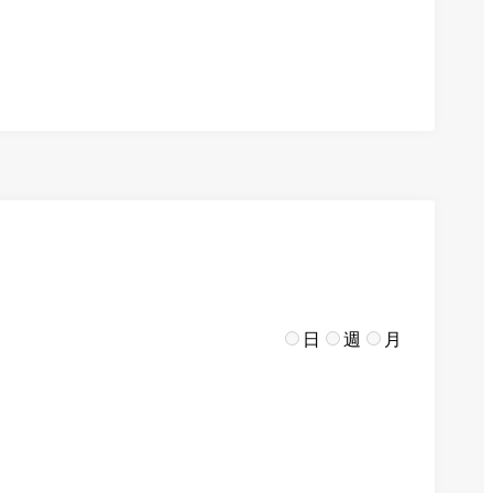
日
週
月