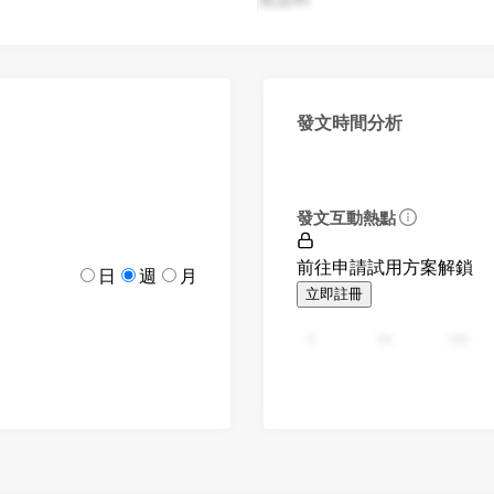
發文時間分析
發文互動熱點
前往申請試用方案解鎖
日
週
月
立即註冊
0
94
188