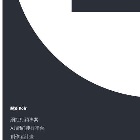
關於 Kolr
網紅行銷專案
AI 網紅搜尋平台
創作者計畫