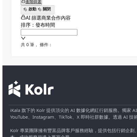
進階篩選
啟動
關閉
AI 篩選商業合作內容
排序：發布時間
共 0 筆
，
條件：
iKala 旗下的 Kolr 提供頂尖的 AI 數據化網紅行銷服務。獨家
YouTube、Instagram、TikTok、X 即時社群數據。
Kolr 專業團隊擁有豐富品牌客戶服務經驗，提供包括行銷
本，成功服務超過上萬家企業。