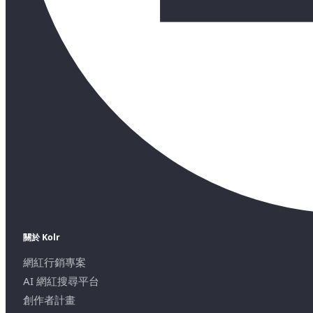
關於 Kolr
網紅行銷專案
AI 網紅搜尋平台
創作者計畫