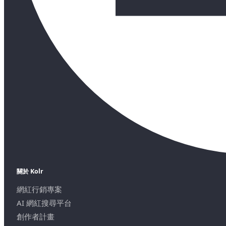
關於 Kolr
網紅行銷專案
AI 網紅搜尋平台
創作者計畫