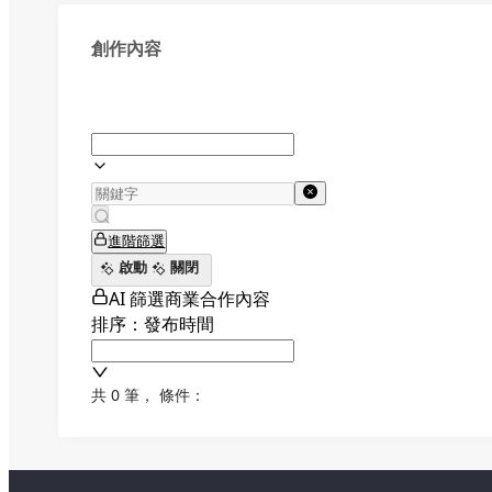
創作內容
進階篩選
啟動
關閉
AI 篩選商業合作內容
排序：發布時間
共 0 筆
，
條件：