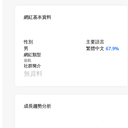
網紅基本資料
性別
主要語言
男
繁體中文
67.9%
網紅類型
遊戲
社群簡介
無資料
成長趨勢分析