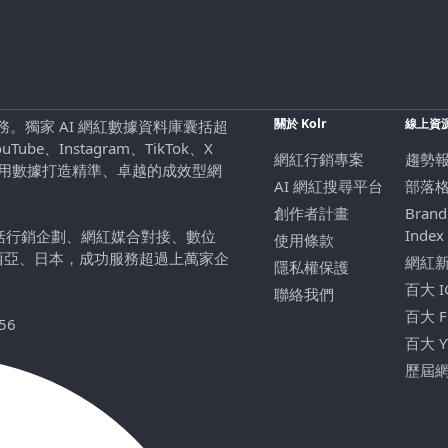
關於 Kolr
線上資
行銷服務。獨家 AI 網紅數據資料庫囊括超
be、Instagram、TikTok、X
網紅行銷專案
趨勢
，用數據打造精準、卓越的成效型網
AI 網紅搜尋平台
部落
創作者計畫
Brand
Index
包括行銷企劃、網紅媒合對接、數位
使用條款
西亞、日本，成功服務超過上萬家企
網紅
隱私權保護
百大 
聯絡我們
百大 
56
百大 
歷屆