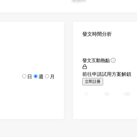
發文時間分析
發文互動熱點
前往申請試用方案解鎖
日
週
月
立即註冊
0
94
188