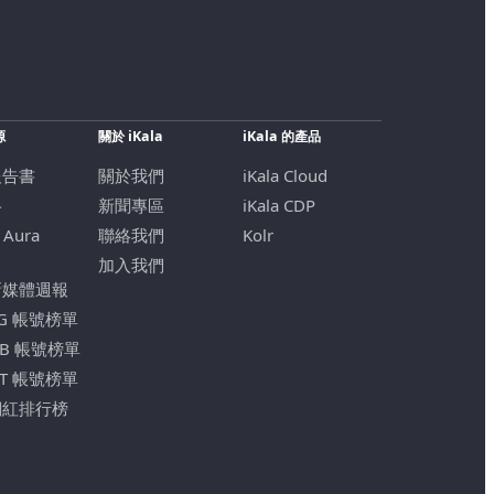
源
關於 iKala
iKala 的產品
報告書
關於我們
iKala Cloud
格
新聞專區
iKala CDP
 Aura
聯絡我們
Kolr
加入我們
新媒體週報
IG 帳號榜單
FB 帳號榜單
YT 帳號榜單
網紅排行榜