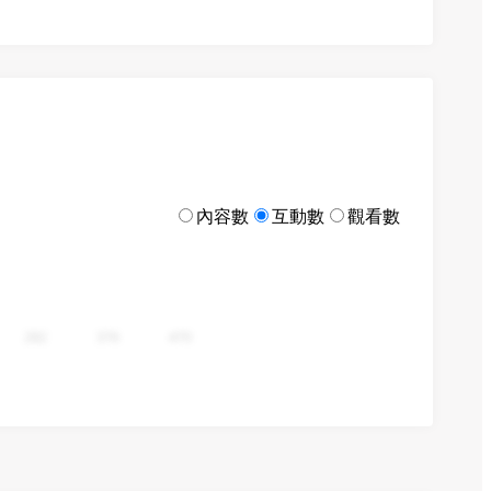
內容數
互動數
觀看數
282
376
470