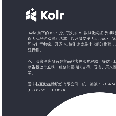
iKala 旗下的 Kolr 提供頂尖的 AI 數據化網紅
過 3 億筆跨國網紅名單，以及破億筆 Facebook、YouTu
即時社群數據。透過 AI 技術達成最佳化網紅推薦
紅行銷。
Kolr 專業團隊擁有豐富品牌客戶服務經驗，提供
廣告投放等服務，服務範圍橫跨台灣、香港、馬來
業。
愛卡拉互動媒體股份有限公司
｜
統一編號：533424
(02) 8768-1110 #338