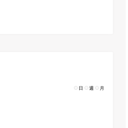
日
週
月