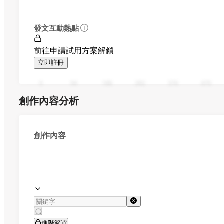
發文互動熱點
前往申請試用方案解鎖
立即註冊
0
94
188
282
376
470
創作內容分析
創作內容
進階篩選