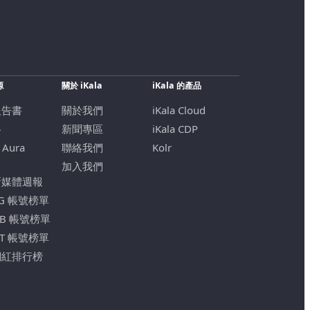
源
關於 iKala
iKala 的產品
報告書
關於我們
iKala Cloud
格
新聞專區
iKala CDP
 Aura
聯絡我們
Kolr
加入我們
新媒體週報
IG 帳號榜單
FB 帳號榜單
YT 帳號榜單
網紅排行榜