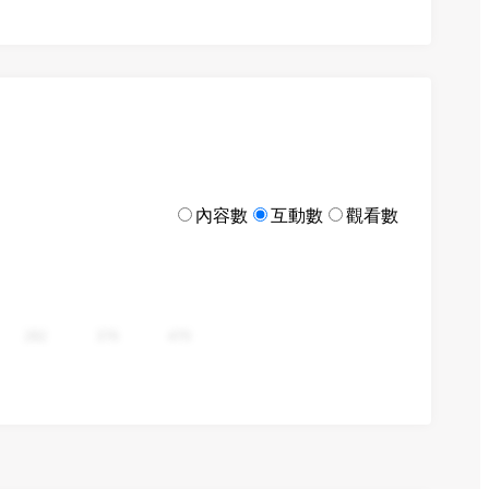
內容數
互動數
觀看數
282
376
470