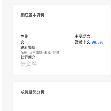
網紅基本資料
性別
主要語言
女
繁體中文
98.3%
網紅類型
保養 · 日本旅遊 · 彩妝 · 穿搭
社群簡介
無資料
成長趨勢分析