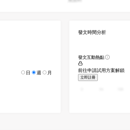
發文時間分析
發文互動熱點
前往申請試用方案解鎖
日
週
月
立即註冊
0
94
188