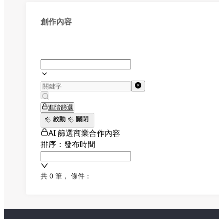
創作內容
進階篩選
啟動
關閉
AI 篩選商業合作內容
排序：發布時間
共 0 筆
，
條件：