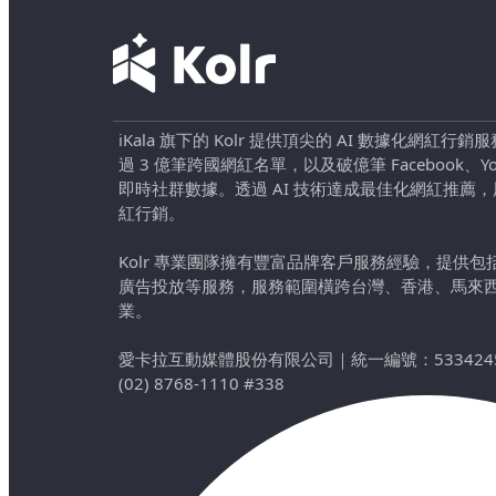
iKala 旗下的 Kolr 提供頂尖的 AI 數據化網紅
過 3 億筆跨國網紅名單，以及破億筆 Facebook、YouTu
即時社群數據。透過 AI 技術達成最佳化網紅推薦
紅行銷。
Kolr 專業團隊擁有豐富品牌客戶服務經驗，提供
廣告投放等服務，服務範圍橫跨台灣、香港、馬來
業。
愛卡拉互動媒體股份有限公司
｜
統一編號：533424
(02) 8768-1110 #338