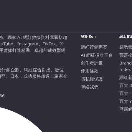
關於 Kolr
線上資
行銷服務。獨家 AI 網紅數據資料庫囊括超
be、Instagram、TikTok、X
網紅行銷專案
趨勢
，用數據打造精準、卓越的成效型網
AI 網紅搜尋平台
部落
創作者計畫
Brand
Index
包括行銷企劃、網紅媒合對接、數位
使用條款
西亞、日本，成功服務超過上萬家企
網紅
隱私權保護
百大 
聯絡我們
百大 
56
百大 
歷屆