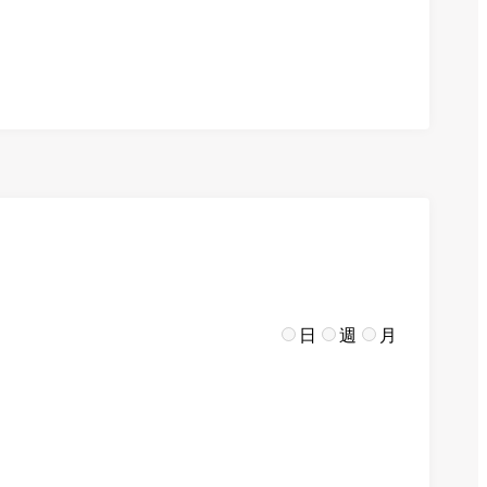
日
週
月