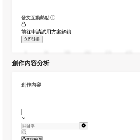
發文互動熱點
前往申請試用方案解鎖
立即註冊
0
94
188
282
376
470
創作內容分析
創作內容
進階篩選