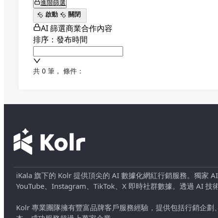
進階篩選
啟動
關閉
AI 篩選商業合作內容
排序：發布時間
共 0 筆
，
條件：
iKala 旗下的 Kolr 提供頂尖的 AI 數據化網紅行銷服務。獨家
YouTube、Instagram、TikTok、X 即時社群數據。
Kolr 專業團隊擁有豐富品牌客戶服務經驗，提供包括行銷
本，成功服務超過上萬家企業。