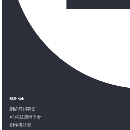
關於 Kolr
網紅行銷專案
AI 網紅搜尋平台
創作者計畫