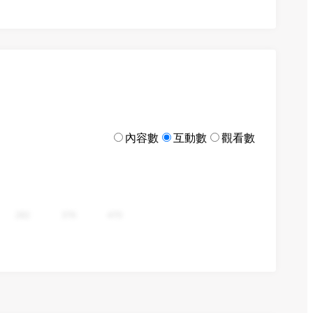
內容數
互動數
觀看數
282
376
470