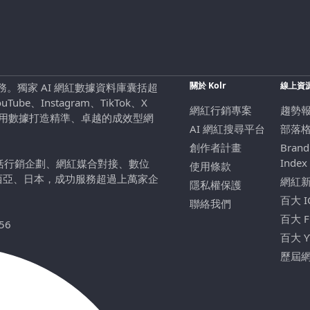
關於 Kolr
線上資
行銷服務。獨家 AI 網紅數據資料庫囊括超
be、Instagram、TikTok、X
網紅行銷專案
趨勢
，用數據打造精準、卓越的成效型網
AI 網紅搜尋平台
部落
創作者計畫
Brand
Index
包括行銷企劃、網紅媒合對接、數位
使用條款
西亞、日本，成功服務超過上萬家企
網紅
隱私權保護
百大 
聯絡我們
百大 
56
百大 
歷屆