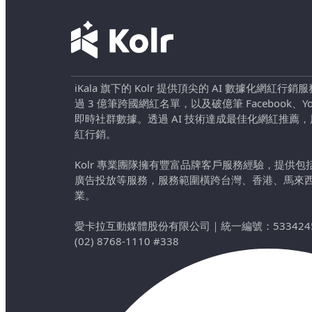
iKala 旗下的 Kolr 提供頂尖的 AI 數據化網紅
過 3 億筆跨國網紅名單，以及破億筆 Facebook、YouTu
即時社群數據。透過 AI 技術達成最佳化網紅推薦
紅行銷。
Kolr 專業團隊擁有豐富品牌客戶服務經驗，提供
廣告投放等服務，服務範圍橫跨台灣、香港、馬來
業。
愛卡拉互動媒體股份有限公司
｜
統一編號：533424
(02) 8768-1110 #338