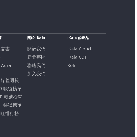
源
關於 iKala
iKala 的產品
報告書
關於我們
iKala Cloud
格
新聞專區
iKala CDP
 Aura
聯絡我們
Kolr
加入我們
新媒體週報
IG 帳號榜單
FB 帳號榜單
YT 帳號榜單
網紅排行榜