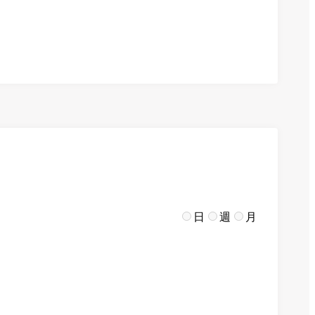
日
週
月