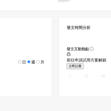
發文時間分析
發文互動熱點
前往申請試用方案解鎖
日
週
月
立即註冊
0
94
188