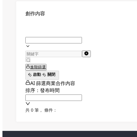
創作內容
進階篩選
啟動
關閉
AI 篩選商業合作內容
排序：發布時間
共 0 筆
，
條件：