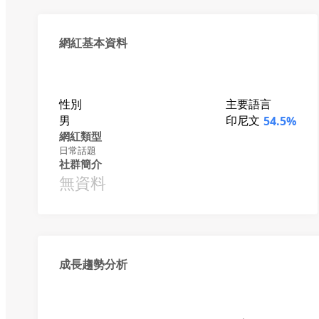
網紅基本資料
性別
主要語言
男
印尼文
54.5%
網紅類型
日常話題
社群簡介
無資料
成長趨勢分析