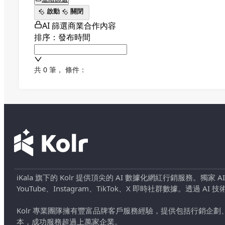
啟動
關閉
AI 篩選商業合作內容
排序：發布時間
共 0 筆
，
條件：
iKala 旗下的 Kolr 提供頂尖的 AI 數據化網紅行銷服務。獨家
YouTube、Instagram、TikTok、X 即時社群數據。
Kolr 專業團隊擁有豐富品牌客戶服務經驗，提供包括行銷
本，成功服務超過上萬家企業。