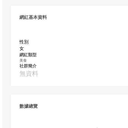
網紅基本資料
性別
女
網紅類型
美食
社群簡介
無資料
數據總覽