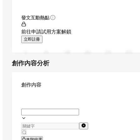
發文互動熱點
前往申請試用方案解鎖
立即註冊
0
94
188
282
376
470
創作內容分析
創作內容
進階篩選