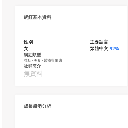
網紅基本資料
性別
主要語言
女
繁體中文
92%
網紅類型
甜點 · 美食 · 醫療與健康
社群簡介
無資料
成長趨勢分析