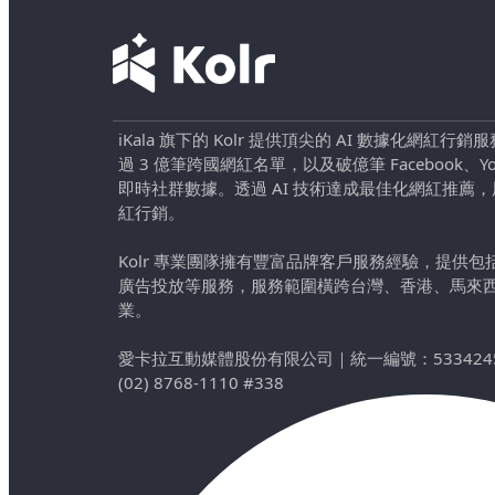
iKala 旗下的 Kolr 提供頂尖的 AI 數據化網紅
過 3 億筆跨國網紅名單，以及破億筆 Facebook、YouTu
即時社群數據。透過 AI 技術達成最佳化網紅推薦
紅行銷。
Kolr 專業團隊擁有豐富品牌客戶服務經驗，提供
廣告投放等服務，服務範圍橫跨台灣、香港、馬來
業。
愛卡拉互動媒體股份有限公司
｜
統一編號：533424
(02) 8768-1110 #338