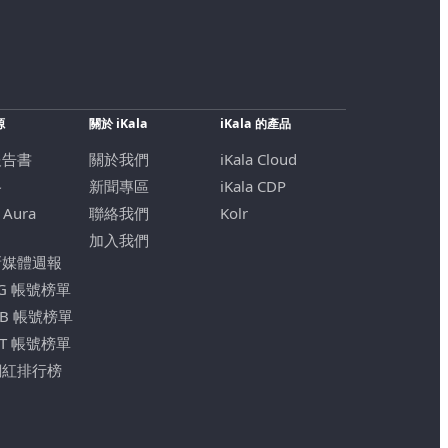
源
關於 iKala
iKala 的產品
報告書
關於我們
iKala Cloud
格
新聞專區
iKala CDP
 Aura
聯絡我們
Kolr
加入我們
新媒體週報
IG 帳號榜單
FB 帳號榜單
YT 帳號榜單
網紅排行榜