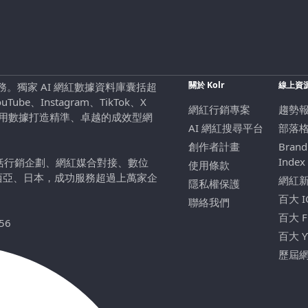
關於 Kolr
線上資
行銷服務。獨家 AI 網紅數據資料庫囊括超
be、Instagram、TikTok、X
網紅行銷專案
趨勢
，用數據打造精準、卓越的成效型網
AI 網紅搜尋平台
部落
創作者計畫
Brand
Index
包括行銷企劃、網紅媒合對接、數位
使用條款
西亞、日本，成功服務超過上萬家企
網紅
隱私權保護
百大 
聯絡我們
百大 
56
百大 
歷屆