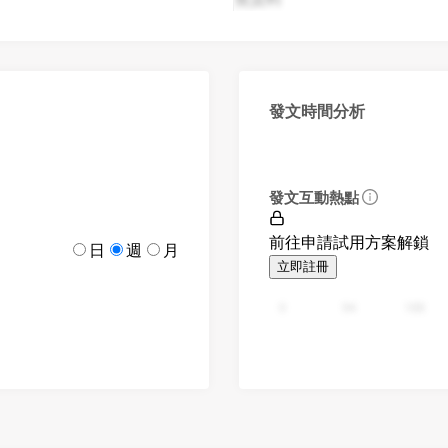
發文時間分析
發文互動熱點
前往申請試用方案解鎖
日
週
月
立即註冊
0
94
188