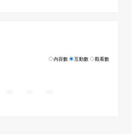
內容數
互動數
觀看數
282
376
470