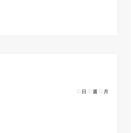
日
週
月