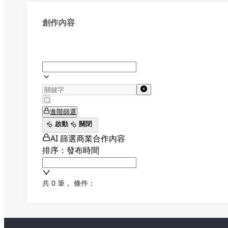
創作內容
進階篩選
啟動
關閉
AI 篩選商業合作內容
排序：發布時間
共 0 筆
，
條件：