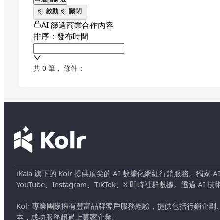
啟動
關閉
AI 篩選商業合作內容
排序：發布時間
共 0 筆
，
條件：
iKala 旗下的 Kolr 提供頂尖的 AI 數據化網紅行銷服務。獨家
YouTube、Instagram、TikTok、X 即時社群數據。
Kolr 專業團隊擁有豐富品牌客戶服務經驗，提供包括行銷
本，成功服務超過上萬家企業。