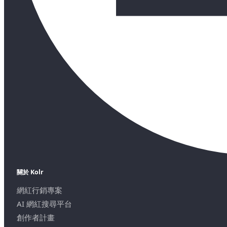
關於 Kolr
網紅行銷專案
AI 網紅搜尋平台
創作者計畫