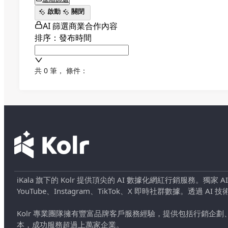
啟動
關閉
AI 篩選商業合作內容
排序：發布時間
共 0 筆
，
條件：
iKala 旗下的 Kolr 提供頂尖的 AI 數據化網紅行銷服務。獨家
YouTube、Instagram、TikTok、X 即時社群數據。
Kolr 專業團隊擁有豐富品牌客戶服務經驗，提供包括行銷
本，成功服務超過上萬家企業。