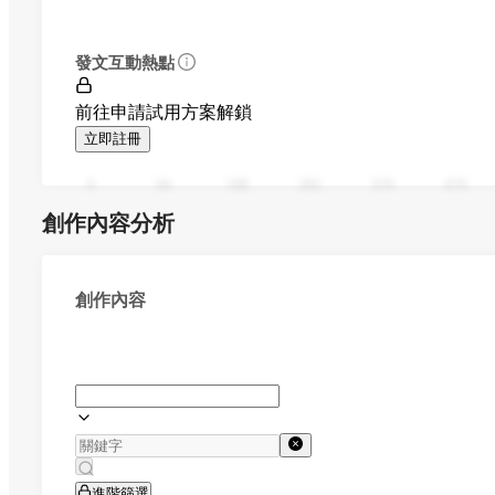
發文互動熱點
前往申請試用方案解鎖
立即註冊
0
94
188
282
376
470
創作內容分析
創作內容
進階篩選