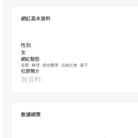
網紅基本資料
性別
女
網紅類型
母嬰 · 棒球 · 婦女醫學 · 法政社會 · 親子
社群簡介
無資料
數據總覽