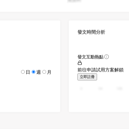
發文時間分析
發文互動熱點
前往申請試用方案解鎖
日
週
月
立即註冊
0
94
188