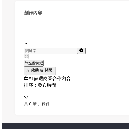
創作內容
進階篩選
啟動
關閉
AI 篩選商業合作內容
排序：發布時間
共 0 筆
，
條件：