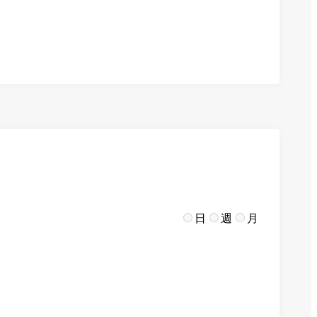
日
週
月