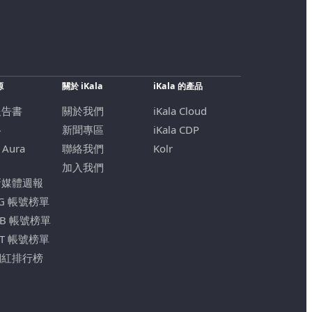
源
關於 iKala
iKala 的產品
報告書
關於我們
iKala Cloud
格
新聞專區
iKala CDP
 Aura
聯絡我們
Kolr
加入我們
新媒體週報
IG 帳號榜單
FB 帳號榜單
YT 帳號榜單
網紅排行榜