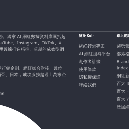
關於 Kolr
線上資
行銷服務。獨家 AI 網紅數據資料庫囊括超
be、Instagram、TikTok、X
網紅行銷專案
趨勢
，用數據打造精準、卓越的成效型網
AI 網紅搜尋平台
部落
創作者計畫
Brand
Index
包括行銷企劃、網紅媒合對接、數位
使用條款
西亞、日本，成功服務超過上萬家企
網紅
隱私權保護
百大 
聯絡我們
百大 
56
百大 
歷屆