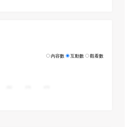
內容數
互動數
觀看數
282
376
470