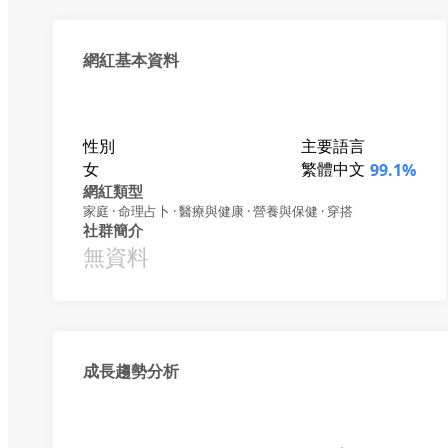
網紅基本資料
性別
主要語言
女
繁體中文
99.1%
網紅類型
家庭 · 命理占卜 · 醫療與健康 · 營養與保健 · 穿搭
社群簡介
無資料
成長趨勢分析