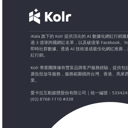
iKala 旗下的 Kolr 提供頂尖的 AI 數據化網紅
過 3 億筆跨國網紅名單，以及破億筆 Facebook、YouTu
即時社群數據。透過 AI 技術達成最佳化網紅推薦
紅行銷。
Kolr 專業團隊擁有豐富品牌客戶服務經驗，提供
廣告投放等服務，服務範圍橫跨台灣、香港、馬來
業。
愛卡拉互動媒體股份有限公司
｜
統一編號：533424
(02) 8768-1110 #338