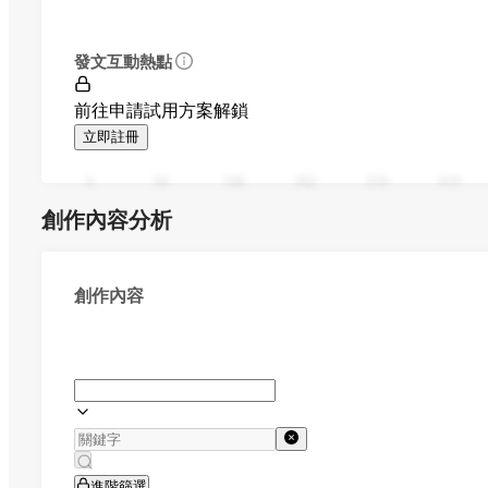
發文互動熱點
前往申請試用方案解鎖
立即註冊
0
94
188
282
376
470
創作內容分析
創作內容
進階篩選