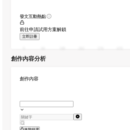
發文互動熱點
前往申請試用方案解鎖
立即註冊
0
94
188
282
376
470
創作內容分析
創作內容
進階篩選