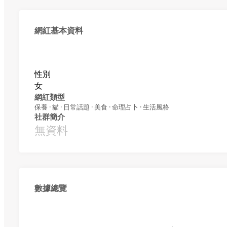
網紅基本資料
性別
女
網紅類型
保養 · 貓 · 日常話題 · 美食 · 命理占卜 · 生活風格
社群簡介
無資料
數據總覽