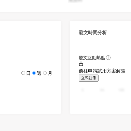
發文時間分析
發文互動熱點
前往申請試用方案解鎖
日
週
月
立即註冊
0
94
188