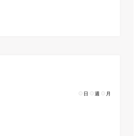
日
週
月