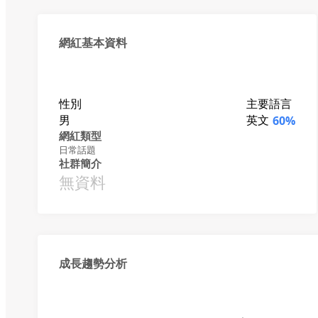
網紅基本資料
性別
主要語言
男
英文
60%
網紅類型
日常話題
社群簡介
無資料
成長趨勢分析