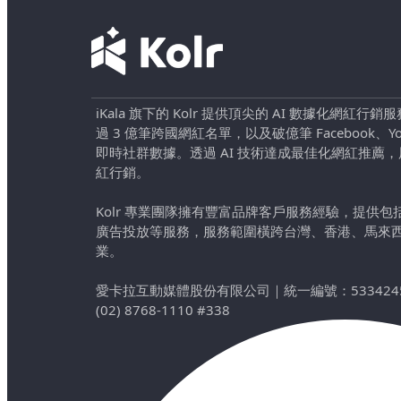
iKala 旗下的 Kolr 提供頂尖的 AI 數據化網紅
過 3 億筆跨國網紅名單，以及破億筆 Facebook、YouTu
即時社群數據。透過 AI 技術達成最佳化網紅推薦
紅行銷。
Kolr 專業團隊擁有豐富品牌客戶服務經驗，提供
廣告投放等服務，服務範圍橫跨台灣、香港、馬來
業。
愛卡拉互動媒體股份有限公司
｜
統一編號：533424
(02) 8768-1110 #338