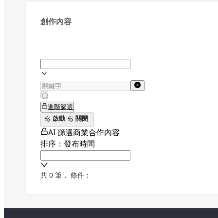
創作內容
進階篩選
啟動
關閉
AI 篩選商業合作內容
排序：發布時間
共 0 筆
，
條件：