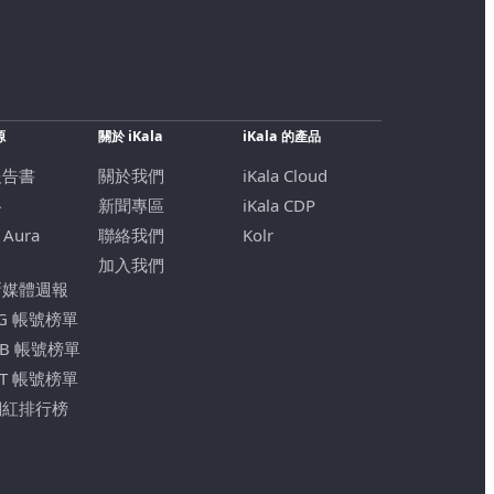
源
關於 iKala
iKala 的產品
報告書
關於我們
iKala Cloud
格
新聞專區
iKala CDP
 Aura
聯絡我們
Kolr
加入我們
新媒體週報
IG 帳號榜單
FB 帳號榜單
YT 帳號榜單
網紅排行榜