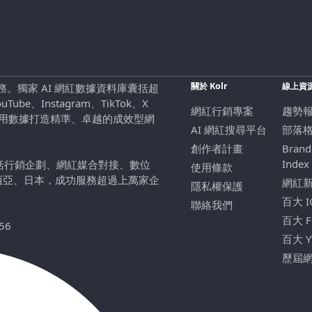
關於 Kolr
線上資
行銷服務。獨家 AI 網紅數據資料庫囊括超
be、Instagram、TikTok、X
網紅行銷專案
趨勢
，用數據打造精準、卓越的成效型網
AI 網紅搜尋平台
部落
創作者計畫
Brand
Index
包括行銷企劃、網紅媒合對接、數位
使用條款
西亞、日本，成功服務超過上萬家企
網紅
隱私權保護
百大 
聯絡我們
百大 
56
百大 
歷屆