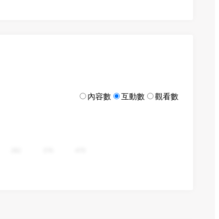
內容數
互動數
觀看數
282
376
470