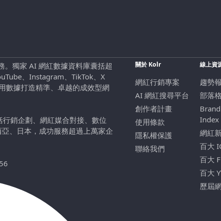
關於 Kolr
線上資
行銷服務。獨家 AI 網紅數據資料庫囊括超
be、Instagram、TikTok、X
網紅行銷專案
趨勢
，用數據打造精準、卓越的成效型網
AI 網紅搜尋平台
部落
創作者計畫
Brand
Index
包括行銷企劃、網紅媒合對接、數位
使用條款
西亞、日本，成功服務超過上萬家企
網紅
隱私權保護
百大 
聯絡我們
百大 
56
百大 
歷屆