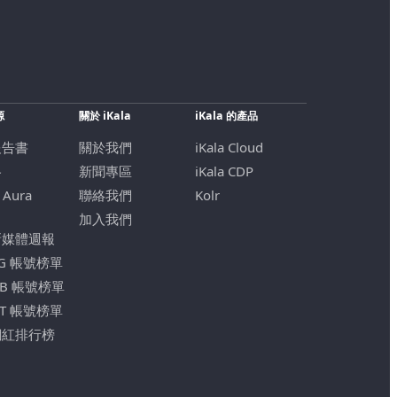
源
關於 iKala
iKala 的產品
報告書
關於我們
iKala Cloud
格
新聞專區
iKala CDP
 Aura
聯絡我們
Kolr
加入我們
新媒體週報
IG 帳號榜單
FB 帳號榜單
YT 帳號榜單
網紅排行榜