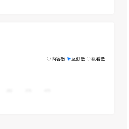
內容數
互動數
觀看數
282
376
470