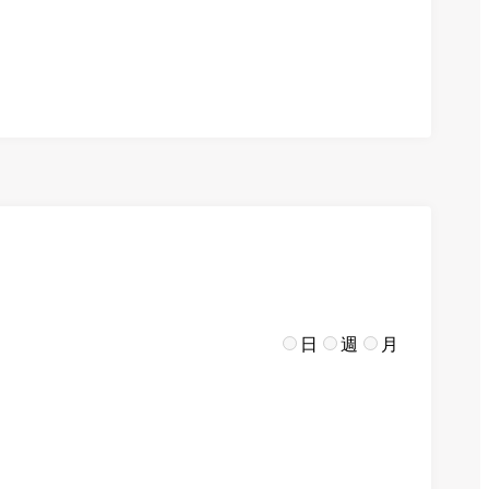
日
週
月