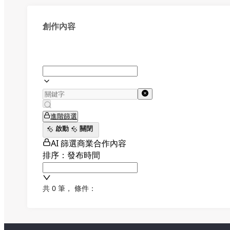
創作內容
進階篩選
啟動
關閉
AI 篩選商業合作內容
排序：發布時間
共 0 筆
，
條件：