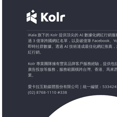
iKala 旗下的 Kolr 提供頂尖的 AI 數據化網紅
過 3 億筆跨國網紅名單，以及破億筆 Facebook、YouTu
即時社群數據。透過 AI 技術達成最佳化網紅推薦
紅行銷。
Kolr 專業團隊擁有豐富品牌客戶服務經驗，提供
廣告投放等服務，服務範圍橫跨台灣、香港、馬來
業。
愛卡拉互動媒體股份有限公司
｜
統一編號：533424
(02) 8768-1110 #338