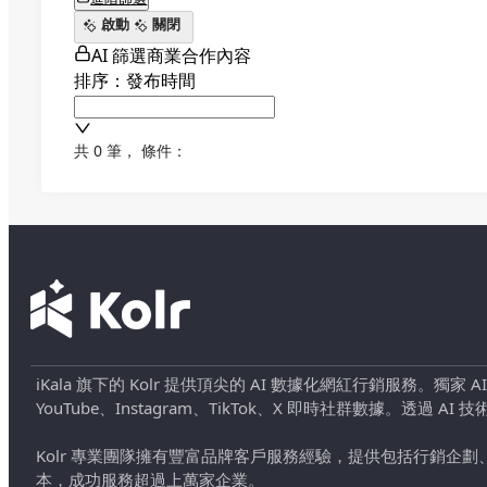
啟動
關閉
AI 篩選商業合作內容
排序：發布時間
共 0 筆
，
條件：
iKala 旗下的 Kolr 提供頂尖的 AI 數據化網紅行銷服務。獨家
YouTube、Instagram、TikTok、X 即時社群數據。
Kolr 專業團隊擁有豐富品牌客戶服務經驗，提供包括行銷
本，成功服務超過上萬家企業。