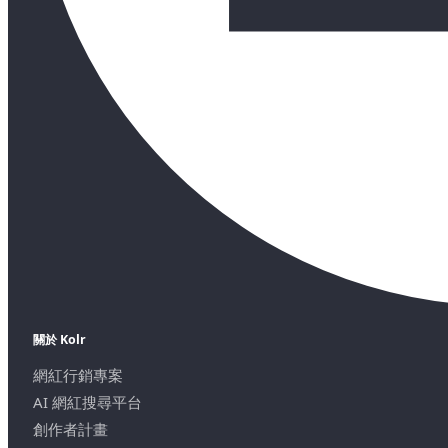
關於 Kolr
網紅行銷專案
AI 網紅搜尋平台
創作者計畫