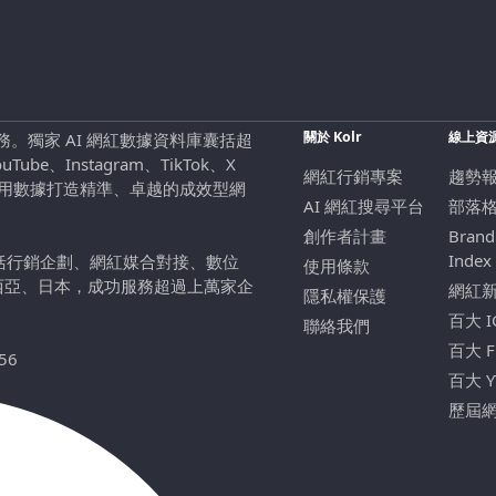
關於 Kolr
線上資
行銷服務。獨家 AI 網紅數據資料庫囊括超
be、Instagram、TikTok、X
網紅行銷專案
趨勢
，用數據打造精準、卓越的成效型網
AI 網紅搜尋平台
部落
創作者計畫
Brand
Index
包括行銷企劃、網紅媒合對接、數位
使用條款
西亞、日本，成功服務超過上萬家企
網紅
隱私權保護
百大 
聯絡我們
百大 
56
百大 
歷屆