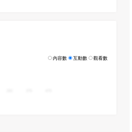
內容數
互動數
觀看數
282
376
470