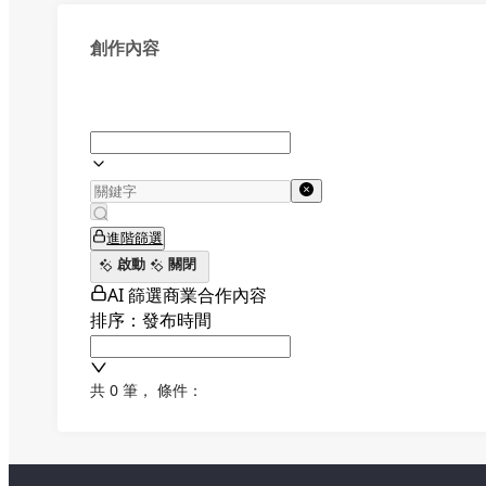
創作內容
進階篩選
啟動
關閉
AI 篩選商業合作內容
排序：發布時間
共 0 筆
，
條件：