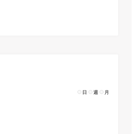
日
週
月