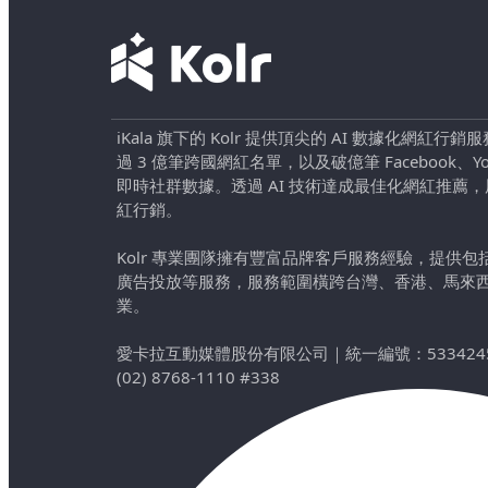
iKala 旗下的 Kolr 提供頂尖的 AI 數據化網紅
過 3 億筆跨國網紅名單，以及破億筆 Facebook、YouTu
即時社群數據。透過 AI 技術達成最佳化網紅推薦
紅行銷。
Kolr 專業團隊擁有豐富品牌客戶服務經驗，提供
廣告投放等服務，服務範圍橫跨台灣、香港、馬來
業。
愛卡拉互動媒體股份有限公司
｜
統一編號：533424
(02) 8768-1110 #338