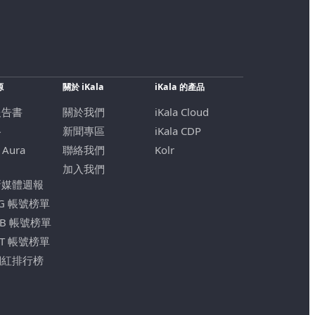
源
關於 iKala
iKala 的產品
報告書
關於我們
iKala Cloud
格
新聞專區
iKala CDP
 Aura
聯絡我們
Kolr
加入我們
新媒體週報
IG 帳號榜單
FB 帳號榜單
YT 帳號榜單
網紅排行榜