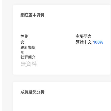
網紅基本資料
性別
主要語言
女
繁體中文
100%
網紅類型
無
社群簡介
無資料
成長趨勢分析