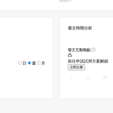
發文時間分析
發文互動熱點
前往申請試用方案解鎖
日
週
月
立即註冊
0
94
188