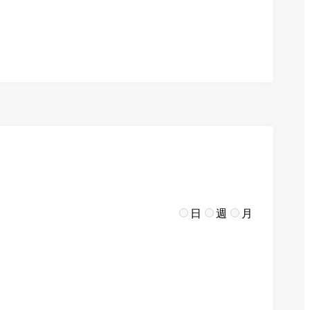
日
週
月