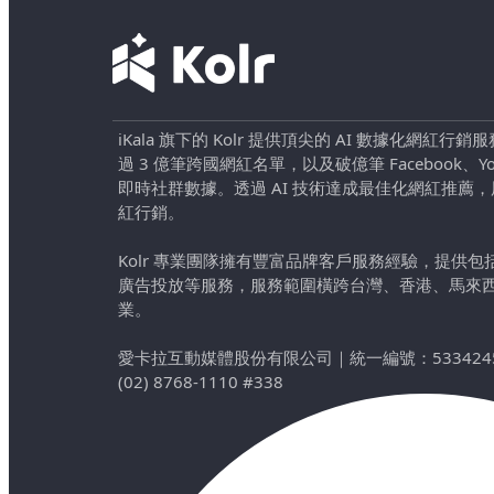
iKala 旗下的 Kolr 提供頂尖的 AI 數據化網紅
過 3 億筆跨國網紅名單，以及破億筆 Facebook、YouTu
即時社群數據。透過 AI 技術達成最佳化網紅推薦
紅行銷。
Kolr 專業團隊擁有豐富品牌客戶服務經驗，提供
廣告投放等服務，服務範圍橫跨台灣、香港、馬來
業。
愛卡拉互動媒體股份有限公司
｜
統一編號：533424
(02) 8768-1110 #338