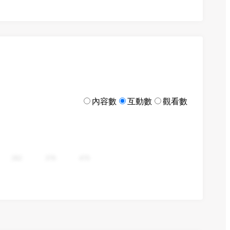
內容數
互動數
觀看數
282
376
470