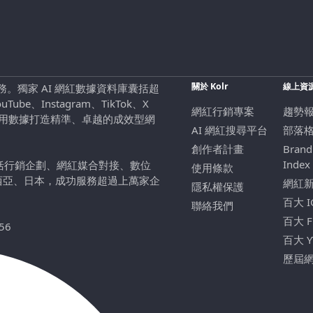
關於 Kolr
線上資
行銷服務。獨家 AI 網紅數據資料庫囊括超
be、Instagram、TikTok、X
網紅行銷專案
趨勢
，用數據打造精準、卓越的成效型網
AI 網紅搜尋平台
部落
創作者計畫
Brand
Index
包括行銷企劃、網紅媒合對接、數位
使用條款
西亞、日本，成功服務超過上萬家企
網紅
隱私權保護
百大 
聯絡我們
百大 
56
百大 
歷屆