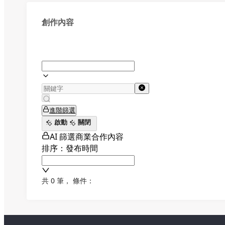
創作內容
進階篩選
啟動
關閉
AI 篩選商業合作內容
排序：發布時間
共 0 筆
，
條件：