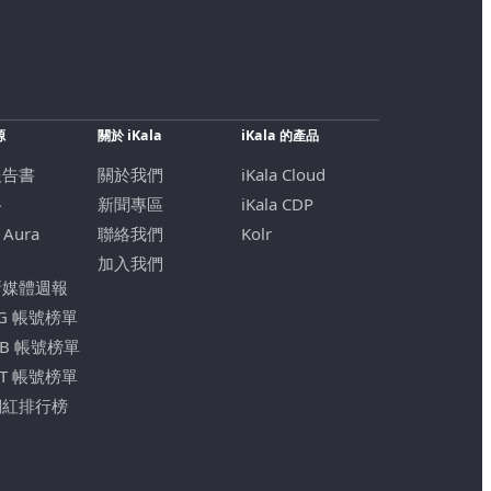
源
關於 iKala
iKala 的產品
報告書
關於我們
iKala Cloud
格
新聞專區
iKala CDP
 Aura
聯絡我們
Kolr
加入我們
新媒體週報
IG 帳號榜單
FB 帳號榜單
YT 帳號榜單
網紅排行榜