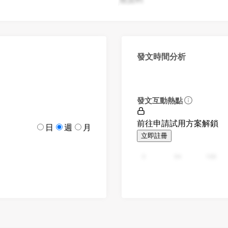
發文時間分析
發文互動熱點
前往申請試用方案解鎖
日
週
月
立即註冊
0
94
188